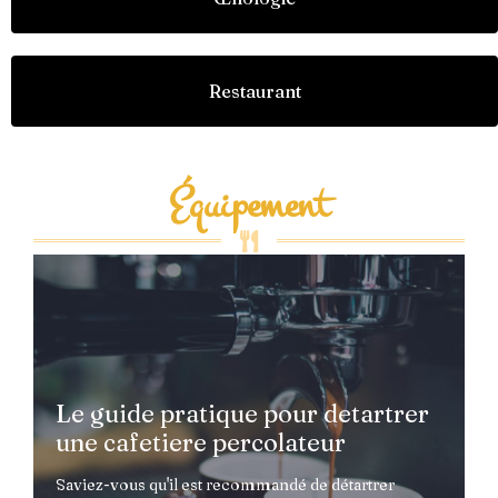
Restaurant
Équipement
que pour detartrer
que pour detartrer
Le guide pratique pour detartrer
percolateur
percolateur
une cafetiere percolateur
détartrer
détartrer
Saviez-vous qu'il est recommandé de détartrer