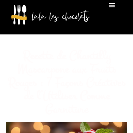
Recette de Chantilly
Mascarpone aux Fruits
Rouges : 7 Façons Créatives
de l’Utiliser Comme
Garniture